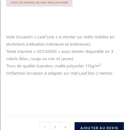
VOIR LES IMAGES DE NOS RÉALISATIONS
Voile Occasion « Leaf Line » à monter sur mâts mobiles en
aluminium (utilisation intérieure et extérieure).
Texte imprimé « OCCASION » avec damier disponible en 3
coloris (bleu, rouge ou noir et jaune).
Tissu de qualité Supralon, maille polyester 115g/m².
Oriflamme Occasion à adapter sur mât Leaf line 2 mètres.
-
+
AJOUTER AU DEVIS