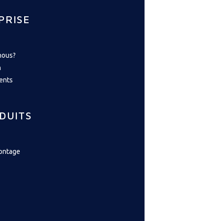
PRISE
nous?
n
ents
DUITS
montage