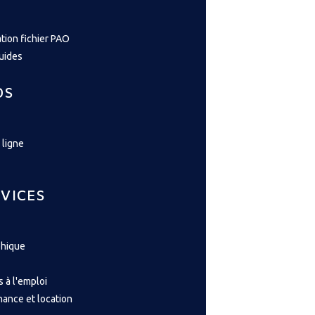
tion fichier PAO
guides
OS
 ligne
VICES
phique
s à l'emploi
nance et location