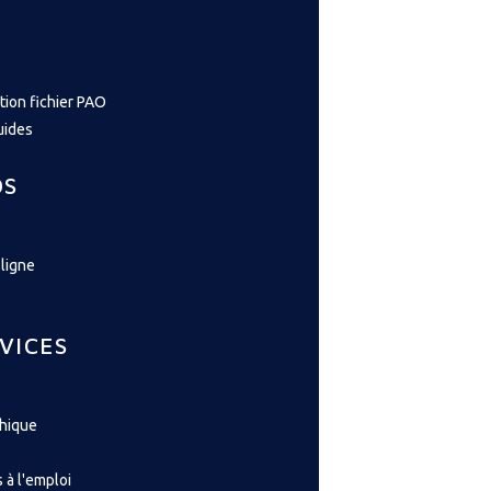
tion fichier PAO
uides
OS
ligne
VICES
phique
 à l'emploi