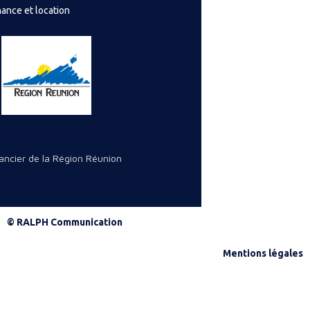
ance et location
nancier de la Région Réunion
© RALPH Communication
Mentions légales