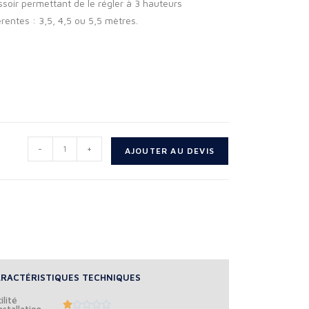
soir permettant de le régler à 3 hauteurs
érentes : 3,5, 4,5 ou 5,5 mètres.
-
+
AJOUTER AU DEVIS
RACTÉRISTIQUES TECHNIQUES
ilité





nstallation