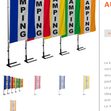
A
VO
Le 
vert
ains
pied
Le p
idéa
aut
Le m