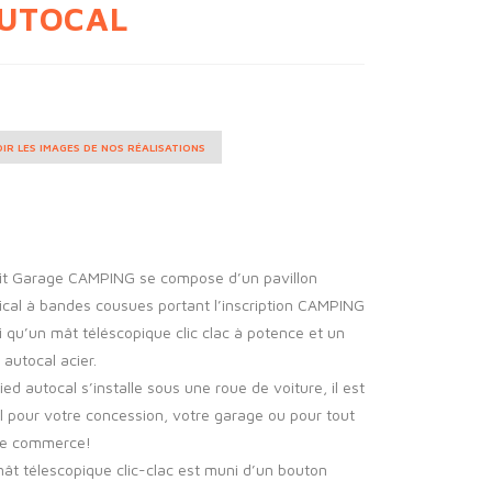
UTOCAL
IR LES IMAGES DE NOS RÉALISATIONS
kit Garage CAMPING se compose d’un pavillon
ical à bandes cousues portant l’inscription CAMPING
i qu’un mât téléscopique clic clac à potence et un
 autocal acier.
ied autocal s’installe sous une roue de voiture, il est
l pour votre concession, votre garage ou pour tout
re commerce!
ât télescopique clic-clac est muni d’un bouton