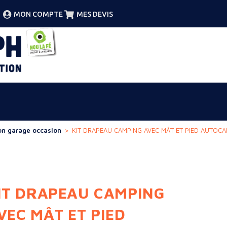
MON COMPTE
MES DEVIS
on garage occasion
>
KIT DRAPEAU CAMPING AVEC MÂT ET PIED AUTOCA
IT DRAPEAU CAMPING
VEC MÂT ET PIED