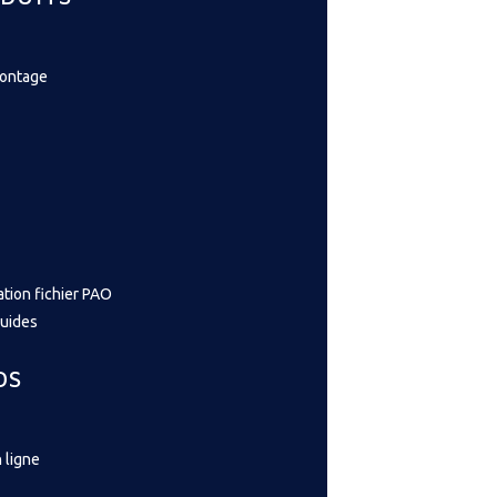
montage
ation fichier PAO
guides
OS
 ligne