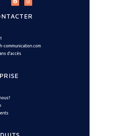
ONTACTER
61
ph-communication.com
lans d'accès
PRISE
nous?
n
ents
DUITS