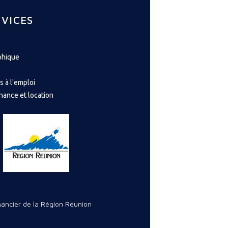
VICES
phique
s à l'emploi
nance et location
inancier de la Région Réunion