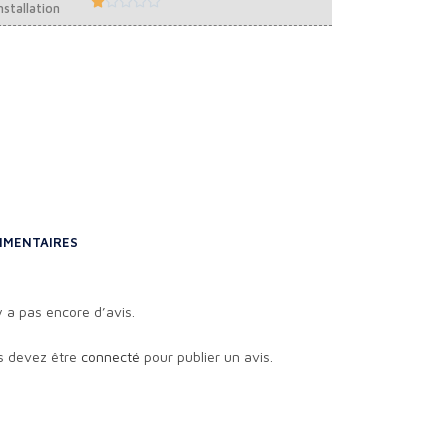





nstallation
MENTAIRES
’y a pas encore d’avis.
s devez être
connecté
pour publier un avis.