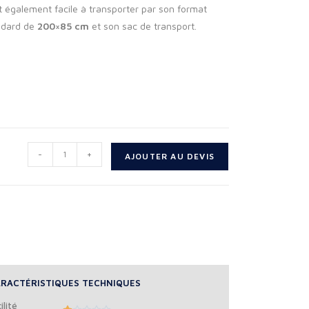
st également facile à transporter par son format
ndard de
200×85 cm
et son sac de transport.
-
+
AJOUTER AU DEVIS
RACTÉRISTIQUES TECHNIQUES
ilité