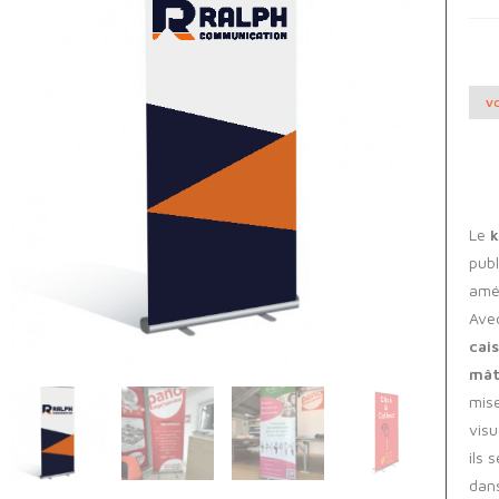
VO
Le
k
publ
amé
Ave
cai
mâ
mise
visu
ils 
dans