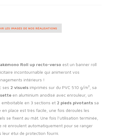
IR LES IMAGES DE NOS RÉALISATIONS
akémono Roll up recto-verso
est un banner roll
icitaire incontournable qui animeront vos
nagements intérieurs !
c ses
2 visuels
imprimés sur du PVC 510 g/m², sa
ssette
en aluminium anodisé avec enrouleur, un
t
emboitable en 3 sections et
2 pieds pivotants
sa
 en place est très facile, une fois déroulés les
els se fixent au mât. Une fois l’utilisation terminée,
se ré enroulent automatiquement pour se ranger
 leur étui de protection fourni.