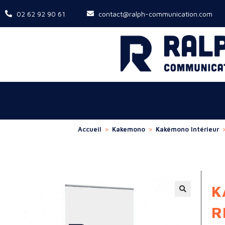
02 62 92 90 61
contact@ralph-communication.com
Accueil
>
Kakemono
>
Kakémono Intérieur
K
R