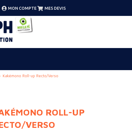
MON COMPTE
MES DEVIS
>
Kakémono Roll-up Recto/Verso
AKÉMONO ROLL-UP
ECTO/VERSO