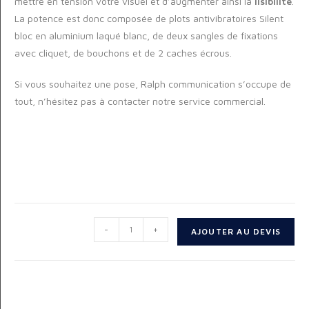
mettre en tension votre visuel et d’augmenter ainsi la
lisibilité
.
La potence est donc composée de plots antivibratoires Silent
bloc en aluminium laqué blanc, de deux sangles de fixations
avec cliquet, de bouchons et de 2 caches écrous.
Si vous souhaitez une pose, Ralph communication s’occupe de
tout, n’hésitez pas à contacter notre service commercial.
-
+
AJOUTER AU DEVIS