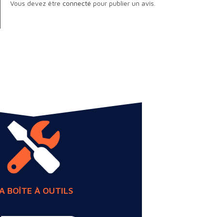
Vous devez être
connecté
pour publier un avis.
A BOÎTE À OUTILS