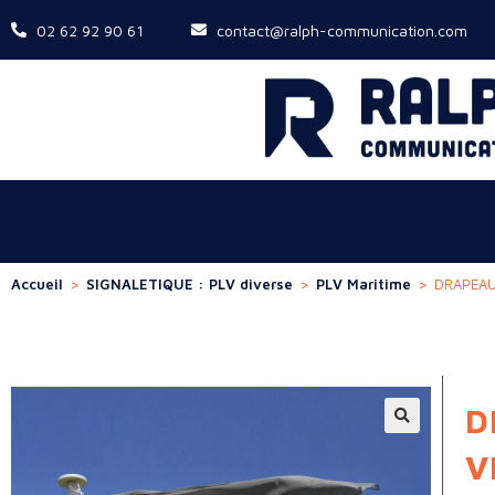
02 62 92 90 61
contact@ralph-communication.com
Accueil
>
SIGNALETIQUE : PLV diverse
>
PLV Maritime
>
DRAPEAU
D
V