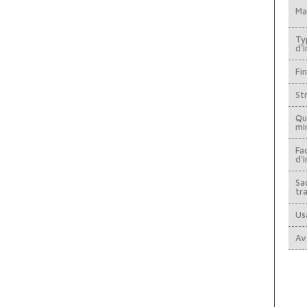
Ma
Ty
d'
Fin
St
Qu
mi
Fac
d'i
Sa
tr
Us
Av