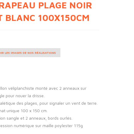
RAPEAU PLAGE NOIR
T BLANC 100X150CM
IR LES IMAGES DE NOS RÉALISATIONS
llon véliplanchiste monté avec 2 anneaux sur
le pour nouer la drisse.
alétique des plages, pour signaler un vent de terre.
mat unique 100 x 150 cm.
tion sangle et 2 anneaux, bords ourlés.
ession numérique sur maille poylester 115g