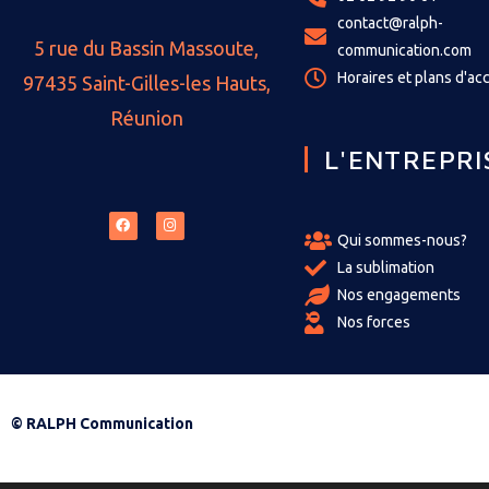
contact@ralph-
5 rue du Bassin Massoute,
communication.com
Horaires et plans d'ac
97435 Saint-Gilles-les Hauts,
Réunion
L'ENTREPRI
Qui sommes-nous?
La sublimation
Nos engagements
Nos forces
© RALPH Communication