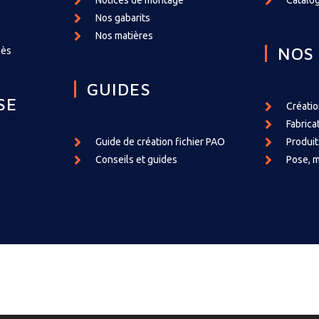
Notices de montage
Catalog
Nos gabarits
Nos matières
NOS
cès
GUIDES
SE
Créati
Fabrica
Guide de création fichier PAO
Produit
Conseils et guides
Pose, m