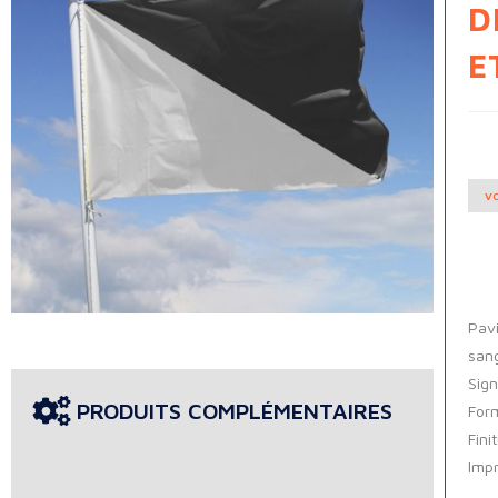
D
E
VO
Pavi
sang
Sign
PRODUITS COMPLÉMENTAIRES
For
Fini
Impr