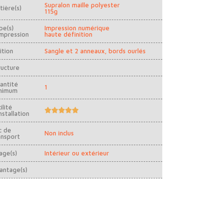
Supralon maille polyester
tière(s)
115g
pe(s)
Impression numérique
impression
haute définition
ition
Sangle et 2 anneaux, bords ourlés
ructure
antité
1
nimum
ilité





nstallation
c de
Non inclus
ansport
age(s)
Intérieur ou extérieur
antage(s)