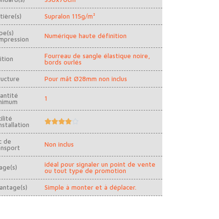
tière(s)
Supralon 115g/m²
pe(s)
Numérique haute définition
impression
Fourreau de sangle élastique noire,
ition
bords ourlés
ructure
Pour mât Ø28mm non inclus
antité
1
nimum
ilité





nstallation
c de
Non inclus
ansport
idéal pour signaler un point de vente
age(s)
ou tout type de promotion
antage(s)
Simple à monter et à déplacer.