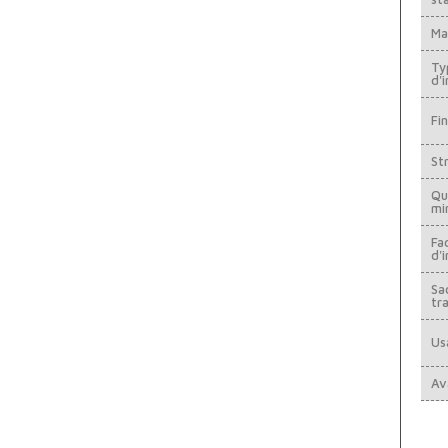
Ma
Ty
d'
Fin
St
Qu
mi
Fac
d'i
Sa
tr
Us
Av