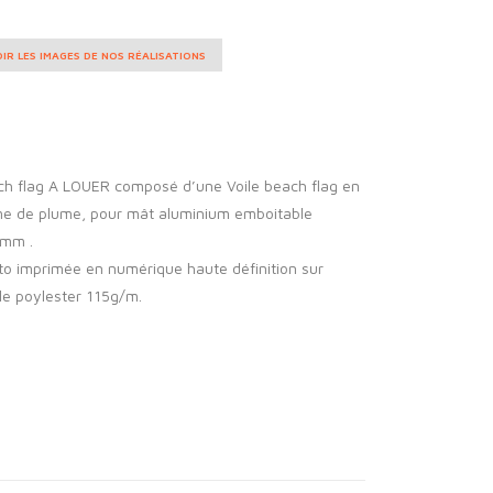
IR LES IMAGES DE NOS RÉALISATIONS
ch flag A LOUER composé d’une Voile beach flag en
me de plume, pour mât aluminium emboitable
mm .
o imprimée en numérique haute définition sur
le poylester 115g/m.