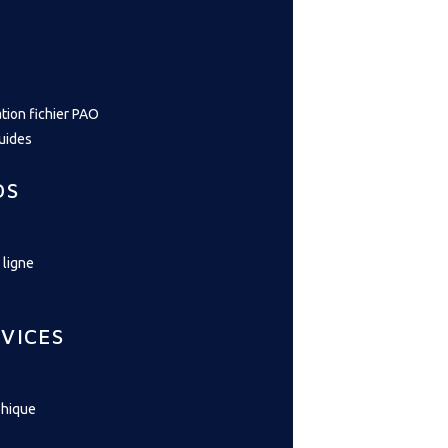
tion fichier PAO
guides
OS
 ligne
VICES
phique