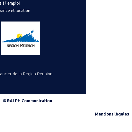
s à l'emploi
nance et location
nancier de la Région Réunion
© RALPH Communication
Mentions légales