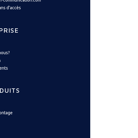
h-communication.com
lans d'accès
PRISE
nous?
n
ents
DUITS
montage