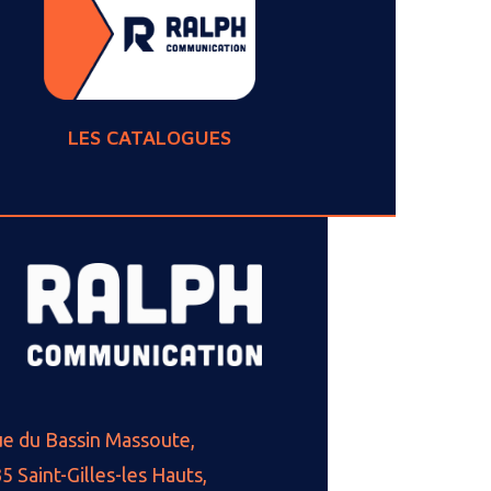
LES CATALOGUES
ue du Bassin Massoute,
5 Saint-Gilles-les Hauts,