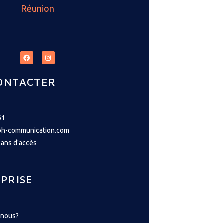
Réunion
ONTACTER
61
ph-communication.com
lans d'accès
PRISE
-nous?