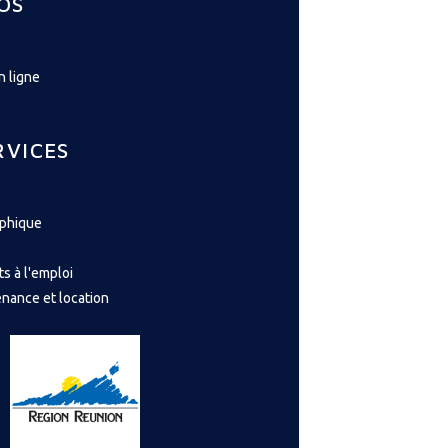
OS
n ligne
RVICES
aphique
ts à l'emploi
enance et location