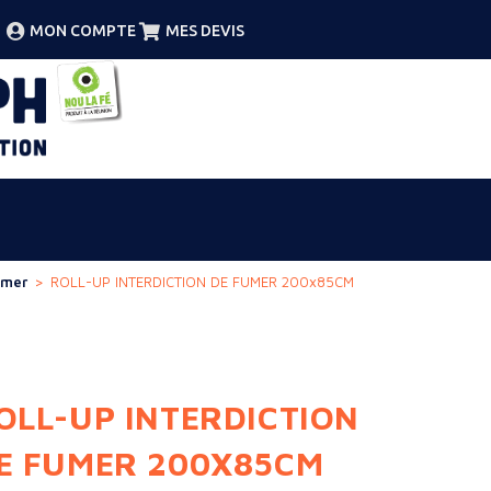
MON COMPTE
MES DEVIS
umer
>
ROLL-UP INTERDICTION DE FUMER 200x85CM
OLL-UP INTERDICTION
E FUMER 200X85CM