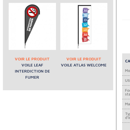
CA
VOILE LEAF
VOILE ATLAS WELCOME
Mo
INTERDICTION DE
FUMER
Uti
Fo
st
Ma
Ty
d'