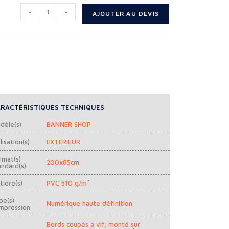
-
+
AJOUTER AU DEVIS
RACTÉRISTIQUES TECHNIQUES
dèle(s)
BANNER SHOP
lisation(s)
EXTERIEUR
rmat(s)
200x85cm
andard(s)
tière(s)
PVC 510 g/m²
pe(s)
Numérique haute définition
impression
Bords coupés à vif, monté sur