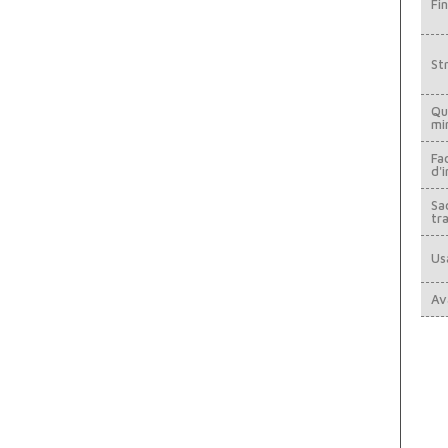
Fin
St
Qu
mi
Fac
d'i
Sa
tr
Us
Av