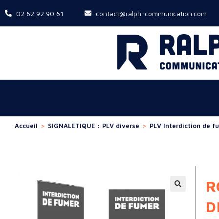
02 62 92 90 61
contact@ralph-communication.com
Accueil
>
SIGNALETIQUE : PLV diverse
>
PLV Interdiction de f
R
D