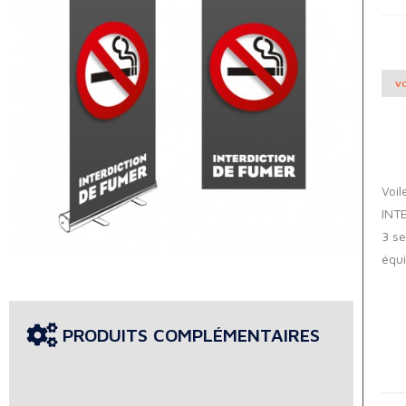
VO
Voil
INT
3 se
équi
PRODUITS COMPLÉMENTAIRES