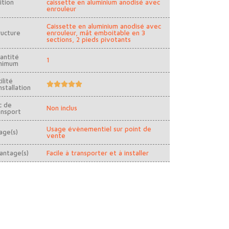
ition
caissette en aluminium anodisé avec
enrouleur
Caissette en aluminium anodisé avec
ructure
enrouleur, mât emboitable en 3
sections, 2 pieds pivotants
antité
1
nimum
ilité





nstallation
c de
Non inclus
ansport
Usage évènementiel sur point de
age(s)
vente
antage(s)
Facile à transporter et à installer