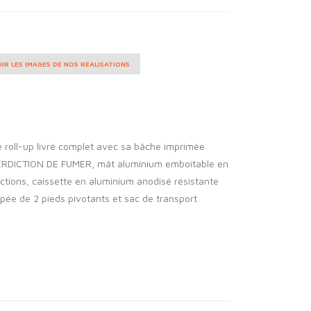
IR LES IMAGES DE NOS RÉALISATIONS
e roll-up livré complet avec sa bâche imprimée
ERDICTION DE FUMER, mât aluminium emboitable en
ctions, caissette en aluminium anodisé résistante
pée de 2 pieds pivotants et sac de transport