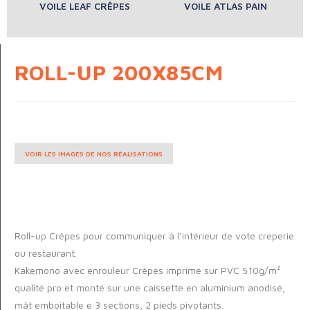
VOILE LEAF CRÊPES
VOILE ATLAS PAIN
ROLL-UP 200X85CM
VOIR LES IMAGES DE NOS RÉALISATIONS
Roll-up Crêpes pour communiquer à l’intérieur de vote creperie
ou restaurant.
Kakemono avec enrouleur Crêpes imprimé sur PVC 510g/m²
qualité pro et monté sur une caissette en aluminium anodisé,
mât emboitable e 3 sections, 2 pieds pivotants.