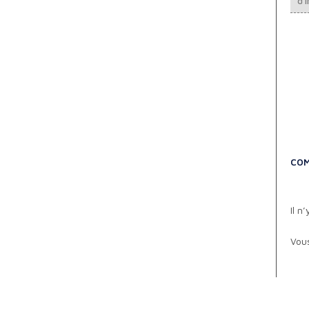
d'i
COM
Il n
Vou