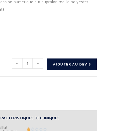
ession numérique sur supralon maille polyester
grs
-
+
AJOUTER AU DEVIS
RACTÉRISTIQUES TECHNIQUES
ilité




