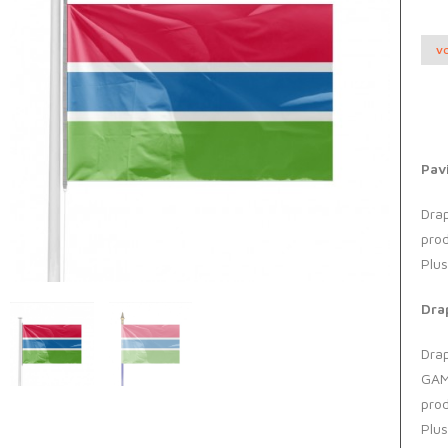
VO
Pavi
Drap
prod
Plus
Dra
Drap
GAM
prod
Plus