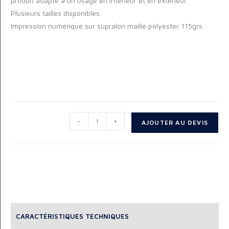
produit adapté à un usage en intérieur et en extérieur.
Plusieurs tailles disponibles.
Impression numérique sur supralon maille polyester 115grs.
-
+
AJOUTER AU DEVIS
CARACTÉRISTIQUES TECHNIQUES