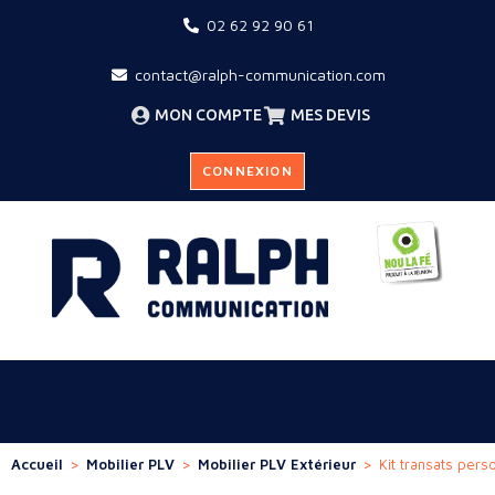
02 62 92 90 61
contact@ralph-communication.com
MON COMPTE
MES DEVIS
CONNEXION
Accueil
>
Mobilier PLV
>
Mobilier PLV Extérieur
>
Kit transats pers