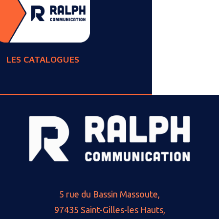
LES CATALOGUES
5 rue du Bassin Massoute,
97435 Saint-Gilles-les Hauts,