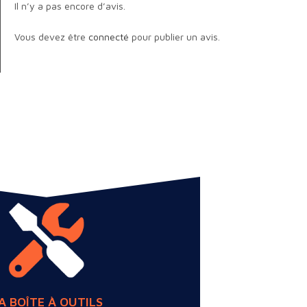
Il n’y a pas encore d’avis.
Vous devez être
connecté
pour publier un avis.
A BOÎTE À OUTILS