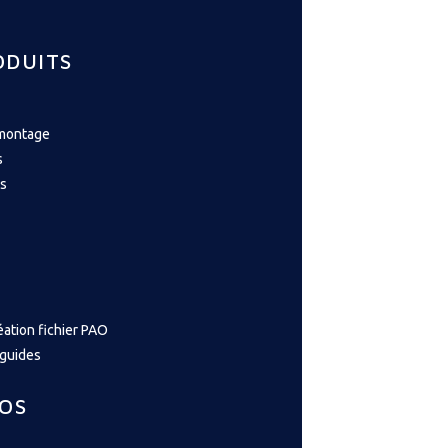
ODUITS
 montage
s
s
éation fichier PAO
 guides
FOS