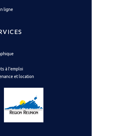
n ligne
RVICES
aphique
ts à l'emploi
enance et location