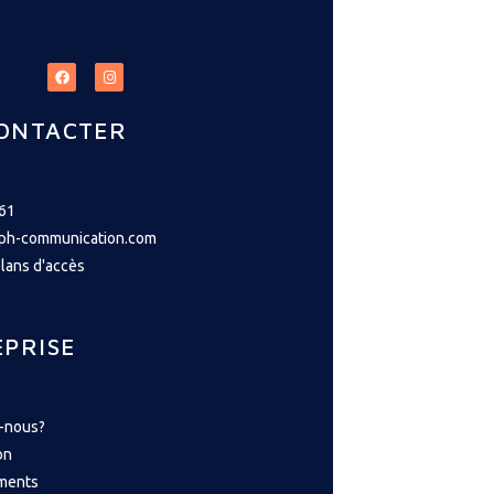
ONTACTER
 61
ph-communication.com
plans d'accès
EPRISE
-nous?
on
ments