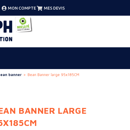
MON COMPTE
MES DEVIS
bean banner
>
Bean Banner large 95x185CM
EAN BANNER LARGE
5X185CM