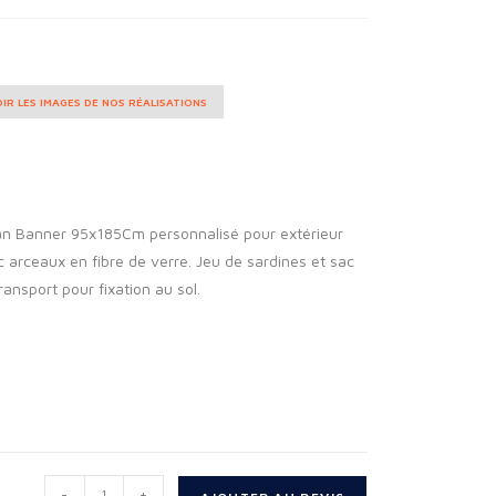
IR LES IMAGES DE NOS RÉALISATIONS
n Banner 95x185Cm personnalisé pour extérieur
 arceaux en fibre de verre. Jeu de sardines et sac
ransport pour fixation au sol.
-
+