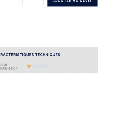
AJOUTER AU DEVIS
RACTÉRISTIQUES TECHNIQUES
ilité





nstallation