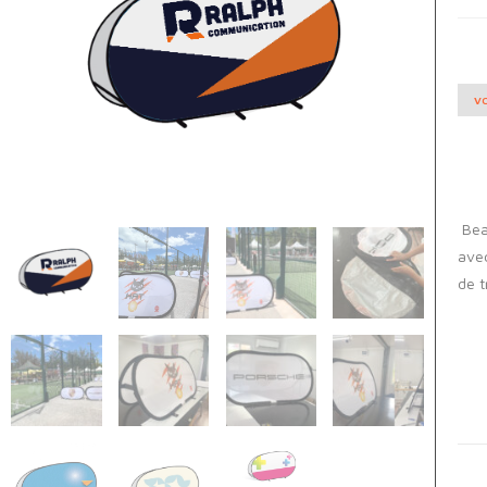
VO
Bea
avec
de t