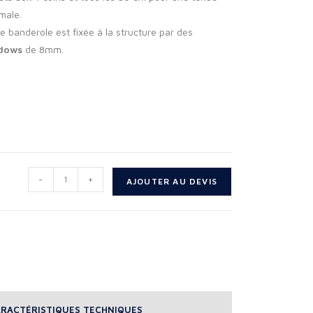
male.
e banderole est fixée à la structure par des
dows
de 8mm.
-
+
AJOUTER AU DEVIS
RACTÉRISTIQUES TECHNIQUES