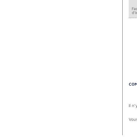
Fac
d'i
COM
Il n
Vou