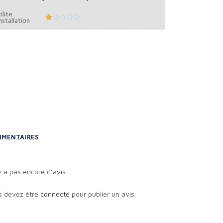
ilité





nstallation
MENTAIRES
’y a pas encore d’avis.
s devez être
connecté
pour publier un avis.