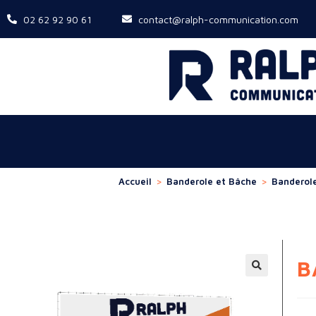
02 62 92 90 61
contact@ralph-communication.com
Accueil
>
Banderole et Bâche
>
Banderol
B