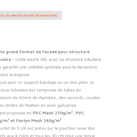
IR LES IMAGES DE NOS RÉALISATIONS
he grand format de façade pour structure
ulaire :
Cette bâche XXL avec sa structure tubulaire
 garantit une visibilité optimale pour la devanture
otre entreprise.
ue pour un support bardage ou un mur plein, la
cture tubulaire est composée de tubes en
minium de 42mm de diamètre, des raccords, coudes
ou brides de fixation en acier galvanisé.
 est proposée en
PVC Mesh 270g/m², PVC
g/m² et Fairlyn Mesh 240g/m²
urlet de 5 cm est prévu sur le pourtour avec des
lets aux 4 coins et tous les 30 cm pour une tenue