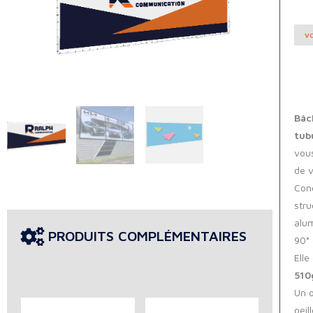
VO
Bâc
tub
vous
de v
Conç
stru
alu
PRODUITS COMPLÉMENTAIRES
90° 
Elle
510
Un o
oeil