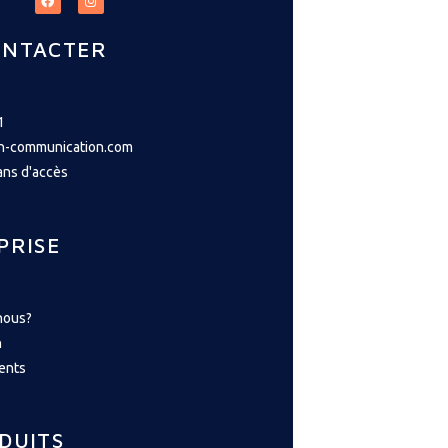
ONTACTER
1
h-communication.com
lans d'accès
PRISE
nous?
n
ents
DUITS