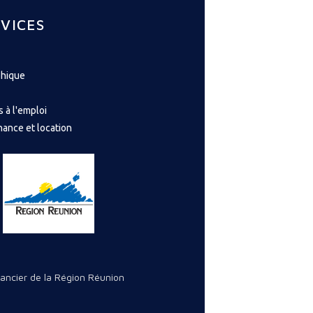
VICES
phique
s à l'emploi
nance et location
nancier de la Région Réunion