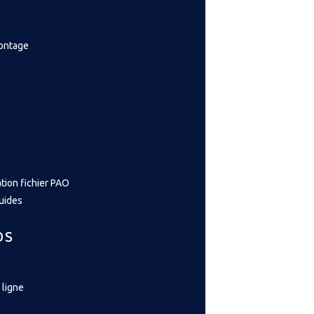
montage
tion fichier PAO
guides
OS
 ligne