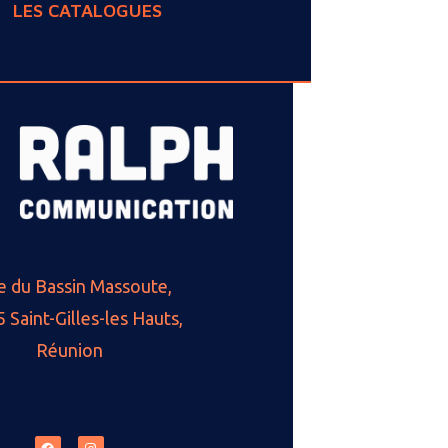
LES CATALOGUES
e du Bassin Massoute,
 Saint-Gilles-les Hauts,
Réunion